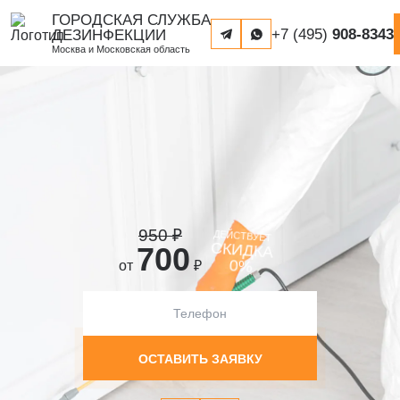
ГОРОДСКАЯ СЛУЖБА
+7 (495)
908-8343
ДЕЗИНФЕКЦИИ
Москва и Московская область
950
₽
ДЕЙСТВУЕТ
СКИДКА
700
%
0
от
₽